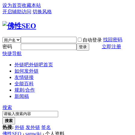
设为首页
收藏本站
开启辅助访问
切换风格
找回密码
自动登录
密码
立即注册
登录
快捷导航
外链吧
外链吧首页
如何发外链
友情链接
全能百科
规则/合作
新闻稿
搜索
搜索
热搜:
外链
发外链
签名
佛性SEO
›
samwiki
›
个人资料