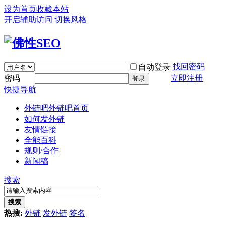
设为首页
收藏本站
开启辅助访问
切换风格
找回密码
自动登录
密码
立即注册
登录
快捷导航
外链吧
外链吧首页
如何发外链
友情链接
全能百科
规则/合作
新闻稿
搜索
搜索
热搜:
外链
发外链
签名