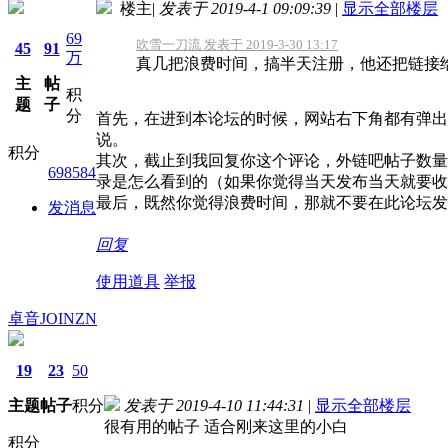
楼主
|
发表于 2019-4-1 09:09:39
|
显示全部楼层
69
吹雪一刀流 发表于 2019-3-30 13:17
45
91
万
真几把浪费时间，搞半天注册，他还把链接
主
帖
积
题
子
分
首先，在进到本论坛的时候，网站右下角都有弹出
说。
积分
其次，截止到我回复你这个评论，外链吧帖子数量为
698584
录是怎么看到的（如果你觉得当天发布当天就要收
最后，既然你觉得浪费时间，那就不要在此论坛发
发消息
回复
使用道具
举报
卓音JOINZN
19
23
50
主题
帖子
积分
发表于 2019-4-10 11:44:31
|
显示全部楼层
很有用的帖子 适合刚来这里的小白
积分