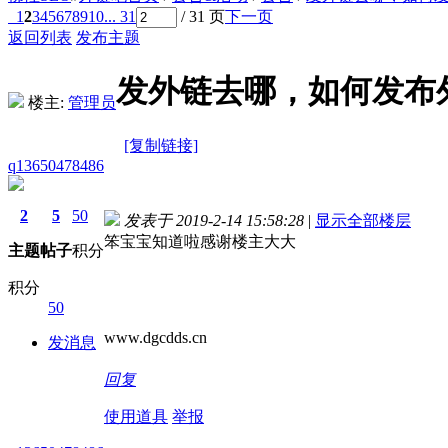
1
2
3
4
5
6
7
8
9
10
... 31
/ 31 页
下一页
返回列表
发布主题
发外链去哪，如何发布
楼主:
管理员
[复制链接]
q13650478486
2
5
50
发表于 2019-2-14 15:58:28
|
显示全部楼层
笨宝宝知道啦
感谢楼主大大
主题
帖子
积分
积分
50
www.dgcdds.cn
发消息
回复
使用道具
举报