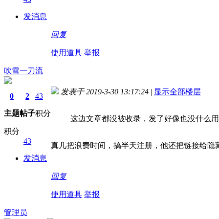
发消息
回复
使用道具
举报
吹雪一刀流
发表于 2019-3-30 13:17:24
|
显示全部楼层
0
2
43
主题
帖子
积分
这边文章都没被收录，发了好像也没什么用 <del
积分
43
真几把浪费时间，搞半天注册，他还把链接给隐
发消息
回复
使用道具
举报
管理员