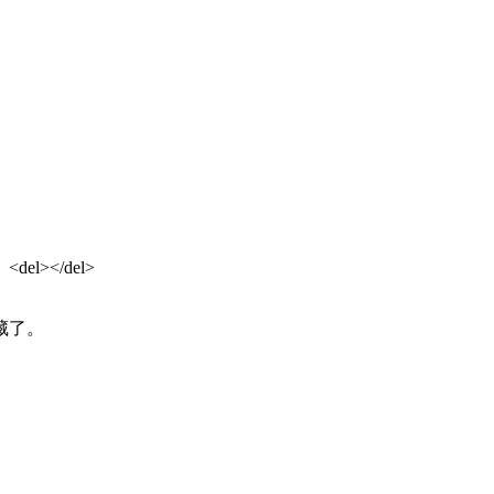
></del>
藏了。