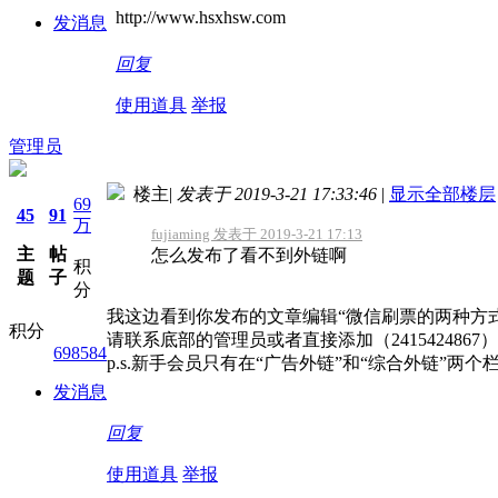
http://www.hsxhsw.com
发消息
回复
使用道具
举报
管理员
楼主
|
发表于 2019-3-21 17:33:46
|
显示全部楼层
69
45
91
万
fujiaming 发表于 2019-3-21 17:13
主
帖
怎么发布了看不到外链啊
积
题
子
分
我这边看到你发布的文章编辑“微信刷票的两种方
积分
请联系底部的管理员或者直接添加（2415424867
698584
p.s.新手会员只有在“广告外链”和“综合外链”
发消息
回复
使用道具
举报