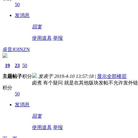
50
发消息
回复
使用道具
举报
卓音JOINZN
19
23
50
主题
帖子
积分
发表于 2019-4-10 13:57:18
|
显示全部楼层
卤煮 有个疑问 就是在其他版块发帖不允许发外链
积分
50
发消息
回复
使用道具
举报