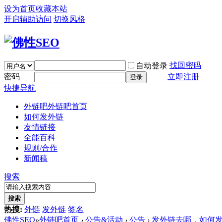
设为首页
收藏本站
开启辅助访问
切换风格
找回密码
自动登录
密码
立即注册
登录
快捷导航
外链吧
外链吧首页
如何发外链
友情链接
全能百科
规则/合作
新闻稿
搜索
搜索
热搜:
外链
发外链
签名
佛性SEO
»
外链吧首页
›
公告&活动
›
公告
›
发外链去哪，如何