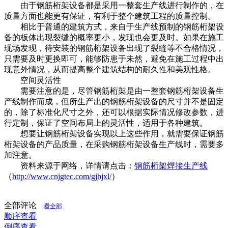
由于钢筋桁架设备都是采用一整套生产线进行制作的，在
质量方面也能更有保证，有利于整个建筑工程的质量控制。
相比于普通的建筑方式，来自于生产线预制的钢筋桁架设
备的板体出现裂缝的概率更小，发现也会更及时。如果在施工
现场发现，待安装的钢筋桁架设备出现了裂缝等不合格情况，
只需要及时更换即可，能够防患于未然，避免在施工过程中出
现意外情况，从而提高整个建筑结构的耐久性和美观性格。
空间灵活性
需要注意的是，尽管钢筋桁架是由一整套钢筋桁架设备生
产线制作而成，但所生产出的钢筋桁架设备的尺寸并不是固定
的，除了标准化尺寸之外，还可以根据实际情况修改参数，进
行定制，保证了空间布局上的灵活性，适用于各种建筑。
想要让钢筋桁架设备实现以上这些作用，就需要保证钢筋
桁架设备的产品质量，在采购钢筋桁架设备生产线时，需要多
加注意。
资料来源于网络，详情请点击：
钢筋桁架焊接生产线
（
http://www.cnjgtec.com/gjhjxl/
）
全部评论
看全部
顺序查看
倒序查看