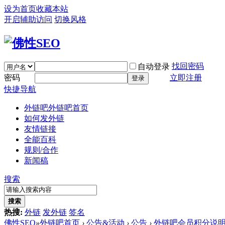
设为首页
收藏本站
开启辅助访问
切换风格
找回密码
自动登录
密码
立即注册
登录
快捷导航
外链吧
外链吧首页
如何发外链
友情链接
全能百科
规则/合作
新闻稿
搜索
搜索
热搜:
外链
发外链
签名
佛性SEO
»
外链吧首页
›
公告&活动
›
公告
›
外链吧会员积分说