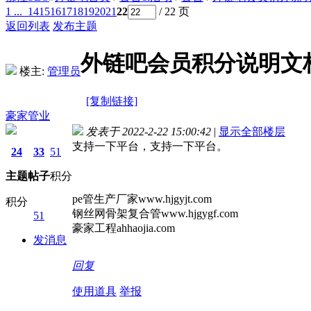
1 ...
14
15
16
17
18
19
20
21
22
/ 22 页
返回列表
发布主题
外链吧会员积分说明文
楼主:
管理员
[复制链接]
豪家管业
发表于 2022-2-22 15:00:42
|
显示全部楼层
支持一下平台，支持一下平台。
24
33
51
主题
帖子
积分
pe管生产厂家www.hjgyjt.com
积分
钢丝网骨架复合管www.hjgygf.com
51
豪家工程ahhaojia.com
发消息
回复
使用道具
举报