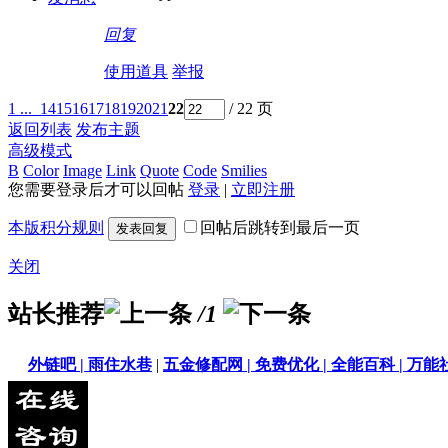
回复
使用道具
举报
1 ...
14
15
16
17
18
19
20
21
22
/ 22 页
返回列表
发布主题
高级模式
B
Color
Image
Link
Quote
Code
Smilies
您需要登录后才可以回帖
登录
|
立即注册
本版积分规则
回帖后跳转到最后一页
发表回复
关闭
站长推荐
/1
外链吧 |
雨住水巷
|
五金修配网 |
免费优化 |
全能百科 |
万能社