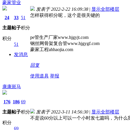
豪家管业
发表于 2022-2-22 16:09:38
|
显示全部楼层
怎样获得积分呢，这个是很关键的
24
33
51
主题
帖子
积分
pe管生产厂家www.hjgyjt.com
积分
钢丝网骨架复合管www.hjgygf.com
51
豪家工程ahhaojia.com
发消息
回复
使用道具
举报
康康斑马
176
186
69
主题
帖子
积分
发表于 2022-3-11 14:56:30
|
显示全部楼层
不是说60分以上可以一个小时发七篇吗，为什么
积分
69