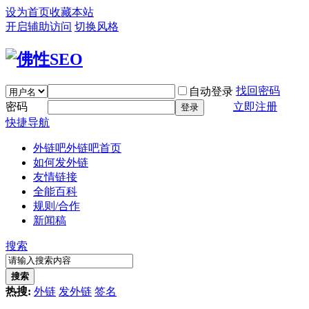
设为首页
收藏本站
开启辅助访问
切换风格
找回密码
自动登录
密码
立即注册
登录
快捷导航
外链吧
外链吧首页
如何发外链
友情链接
全能百科
规则/合作
新闻稿
搜索
搜索
热搜:
外链
发外链
签名