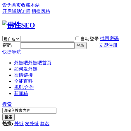
设为首页
收藏本站
开启辅助访问
切换风格
找回密码
自动登录
密码
立即注册
登录
快捷导航
外链吧
外链吧首页
如何发外链
友情链接
全能百科
规则/合作
新闻稿
搜索
搜索
热搜:
外链
发外链
签名