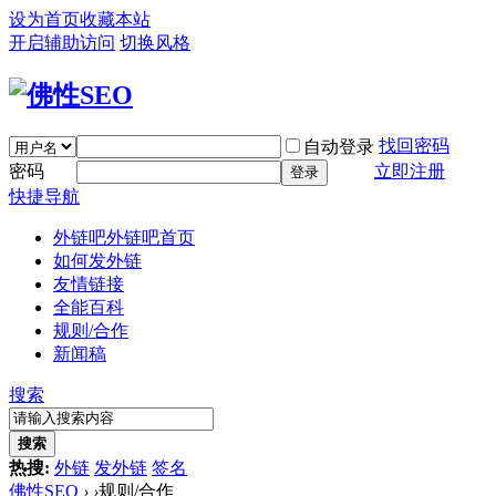
设为首页
收藏本站
开启辅助访问
切换风格
找回密码
自动登录
密码
立即注册
登录
快捷导航
外链吧
外链吧首页
如何发外链
友情链接
全能百科
规则/合作
新闻稿
搜索
搜索
热搜:
外链
发外链
签名
佛性SEO
›
›
规则/合作