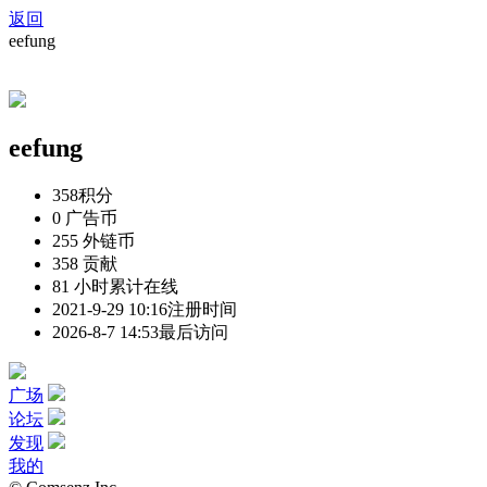
返回
eefung
eefung
358
积分
0
广告币
255
外链币
358
贡献
81 小时
累计在线
2021-9-29 10:16
注册时间
2026-8-7 14:53
最后访问
广场
论坛
发现
我的