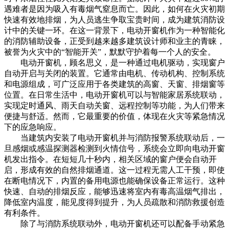
遇难者是因为吸入有毒烟气窒息而亡。因此，如何在火灾初期
快速有效地排烟，为人员逃生争取宝贵时间，成为建筑消防设
计中的关键一环。在这一背景下，电动开窗机作为一种智能化
的消防辅助设备，正受到越来越多建筑设计师和业主的青睐，
被誉为火灾中的“智能开关”，默默守护着每一个人的安全。
电动开窗机，顾名思义，是一种通过电机驱动，实现窗户
自动开启与关闭的装置。它通常由电机、传动机构、控制系统
和电源组成，可广泛应用于各类建筑的高窗、天窗、排烟窗等
位置。在日常生活中，电动开窗机可以与智能家居系统联动，
实现定时通风、雨天自动关窗、远程控制等功能，为人们带来
便捷与舒适。然而，它最重要的价值，体现在火灾等紧急情况
下的应急响应。
当建筑内安装了电动开窗机并与消防报警系统联动后，一
旦感烟或感温探测器检测到火情信号，系统会立即向电动开窗
机发出指令。在短短几十秒内，相关区域的窗户便会自动开
启，形成有效的自然排烟通道。这一过程无需人工干预，即使
在断电情况下，内置的备用电源也能确保设备正常运行。这种
快速、自动的排烟反应，能够迅速将室内有毒高温烟气排出，
降低室内温度，能见度得到提升，为人员疏散和消防救援创造
有利条件。
除了与消防系统联动外，电动开窗机还可以配备手动紧急