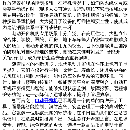
释放装置和现场控制按钮。在特殊情况下，如消防系统失灵或
需要手动操作时，现场人员可通过击碎玻璃按下紧急按钮或使
用专用钥匙操作，直接启动开窗机，确保排烟通道的畅通。这
种多重保障机制，大大提升了设备的可靠性和安全性，使其成
为建筑消防体系中不可或缺的一环。
电动开窗机的应用场景十分广泛。在高层住宅、大型商业
综合体、学校、医院、厂房、地下车库等人员密集或疏散难度
大的场所，电动开窗机的作用尤为突出。它不仅能够满足国家
消防规范对自然排烟的要求，更能在关键时刻发挥“智能开
关”的作用，成为守护生命安全的重要屏障。
随着技术的不断进步，现代电动开窗机在性能上也有了显
著提升。它们不仅运行平稳、噪音低、寿命长，还具备更强的
抗风压能力和防水性能，能够适应各种复杂的安装环境。同
时，通过与楼宇自控系统、智能家居平台的深度融合，电动开
窗机正变得更加智能，能够实现状态监测、故障报警、远程维
护等功能，进一步降低了运维成本，提升了管理效率。
总而言之，
电动开窗机
已不再是一个简单的窗户开启工
具，而是集智能控制、消防应急、安全管理于一体的高科技产
品。它就像一位默默无闻的守护者，在平日里为我们的生活提
供便利，在危急时刻挺身而出，为生命打开希望之窗。在追求
安全、智能、绿色建筑的今天，选择一款高品质的电动开窗