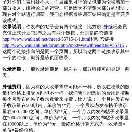
子对你们而言用处不大，而且如果可行的话也能为论坛增加一
部分收入，维持论坛的运营。可是因为不清楚大部分的想法，
现在对全站进行调研，我们会根据最终调研结果确定是否开启
该模式。
收录说明
，你发布的帖子会有两个链接，比方说“
外链
吧会员
充值正式开启”发布之后有两个链接，分别是静态链接
http://www.wailian8.net/thread-55715-1-1.html
和动态链接
http://www.wailian8.net/forum.php?mod=viewthread&tid=55715
，
这两个链接指向的是同一个页面，所以当这两个链接收录其中
一个的时候，就算是该页面收录。
收录周期
，一般收录周期是一周左右，部分链接可能会短一两
天。
外链费用
，因为有的人收录需求可能不一样，所以在收录的数
量和价格上接受区间也不一样，我们暂时能想到的费用是按照
每个月发布的帖子收录数量来收费，比方说：一个月内发布帖
子收录量在500以内，单价为**元，一个月以内发布帖子收录
量在500-2000之间，单价为**元，一个月以内发布帖子收录量
在2000-10000之间，单价为**元，一个月以内发布帖子收录量
在10000以上，单价为**元。最终价格计算方式为：收录量×
单价=最终价格。